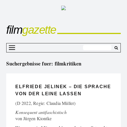
film
gazette
Z
I
Suchergebnisse fuer:
filmkritiken
s
ELFRIEDE JELINEK – DIE SPRACHE
VON DER LEINE LASSEN
(D 2022, Regie: Claudia Müller)
Konsequent antifaschistisch
von
Jürgen Kiontke