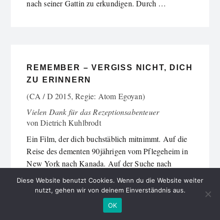
nach seiner Gattin zu erkundigen. Durch …
REMEMBER – VERGISS NICHT, DICH
ZU ERINNERN
(CA / D 2015, Regie: Atom Egoyan)
Vielen Dank für das Rezeptionsabenteuer
von
Dietrich Kuhlbrodt
Ein Film, der dich buchstäblich mitnimmt. Auf die
Reise des dementen 90jährigen vom Pflegeheim in
New York nach Kanada. Auf der Suche nach
untergetauchten Auschwitzmördern, gleichaltrigen.
Diese Website benutzt Cookies. Wenn du die Website weiter
Erinnern kann der alte …
nutzt, gehen wir von deinem Einverständnis aus.
OK