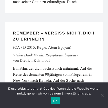
nach seiner Gattin zu erkundigen. Durch …
REMEMBER – VERGISS NICHT, DICH
ZU ERINNERN
(CA / D 2015, Regie: Atom Egoyan)
Vielen Dank für das Rezeptionsabenteuer
von
Dietrich Kuhlbrodt
Ein Film, der dich buchstäblich mitnimmt. Auf die
Reise des dementen 90jährigen vom Pflegeheim in
New York nach Kanada. Auf der Suche nach
untergetauchten Auschwitzmördern, gleichaltrigen.
Diese Website benutzt Cookies. Wenn du die Website weiter
Erinnern kann der alte …
nutzt, gehen wir von deinem Einverständnis aus.
OK