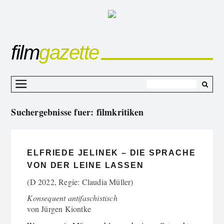
film
gazette
Z
I
Suchergebnisse fuer:
filmkritiken
s
ELFRIEDE JELINEK – DIE SPRACHE
VON DER LEINE LASSEN
(D 2022, Regie: Claudia Müller)
Konsequent antifaschistisch
von
Jürgen Kiontke