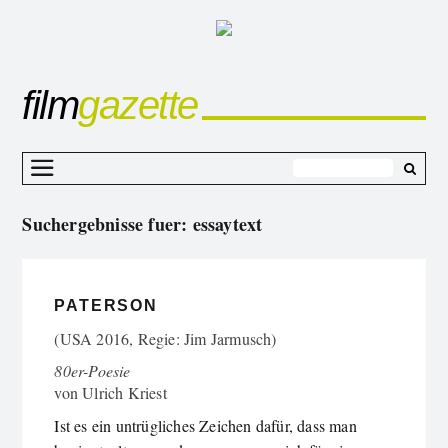
film
gazette
Z
I
Suchergebnisse fuer:
essaytext
s
PATERSON
(USA 2016, Regie: Jim Jarmusch)
80er-Poesie
von
Ulrich Kriest
Ist es ein untrügliches Zeichen dafür, dass man