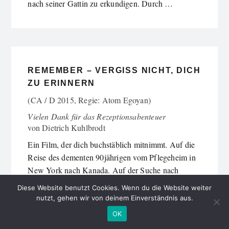
nach seiner Gattin zu erkundigen. Durch …
REMEMBER – VERGISS NICHT, DICH
ZU ERINNERN
(CA / D 2015, Regie: Atom Egoyan)
Vielen Dank für das Rezeptionsabenteuer
von
Dietrich Kuhlbrodt
Ein Film, der dich buchstäblich mitnimmt. Auf die
Reise des dementen 90jährigen vom Pflegeheim in
New York nach Kanada. Auf der Suche nach
untergetauchten Auschwitzmördern, gleichaltrigen.
Diese Website benutzt Cookies. Wenn du die Website weiter
Erinnern kann der alte …
nutzt, gehen wir von deinem Einverständnis aus.
OK