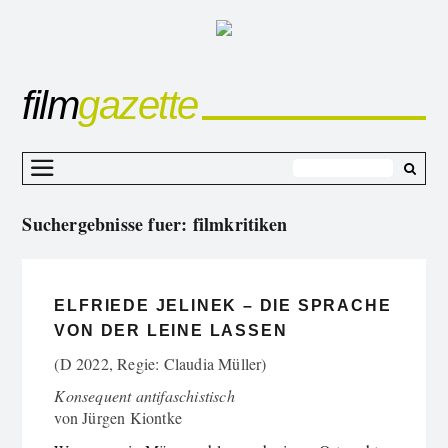
film
gazette
Z
I
Suchergebnisse fuer:
filmkritiken
s
ELFRIEDE JELINEK – DIE SPRACHE
VON DER LEINE LASSEN
(D 2022, Regie: Claudia Müller)
Konsequent antifaschistisch
von
Jürgen Kiontke