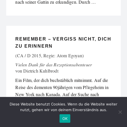
nach seiner Gattin zu erkundigen. Durch …
REMEMBER – VERGISS NICHT, DICH
ZU ERINNERN
(CA / D 2015, Regie: Atom Egoyan)
Vielen Dank für das Rezeptionsabenteuer
von
Dietrich Kuhlbrodt
Ein Film, der dich buchstäblich mitnimmt. Auf die
Reise des dementen 90jährigen vom Pflegeheim in
New York nach Kanada. Auf der Suche nach
untergetauchten Auschwitzmördern, gleichaltrigen.
Diese Website benutzt Cookies. Wenn du die Website weiter
Erinnern kann der alte …
nutzt, gehen wir von deinem Einverständnis aus.
OK