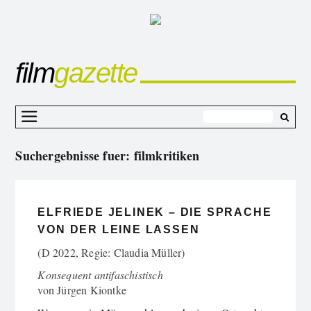
film
gazette
Z
I
Suchergebnisse fuer:
filmkritiken
s
ELFRIEDE JELINEK – DIE SPRACHE
VON DER LEINE LASSEN
(D 2022, Regie: Claudia Müller)
Konsequent antifaschistisch
von
Jürgen Kiontke